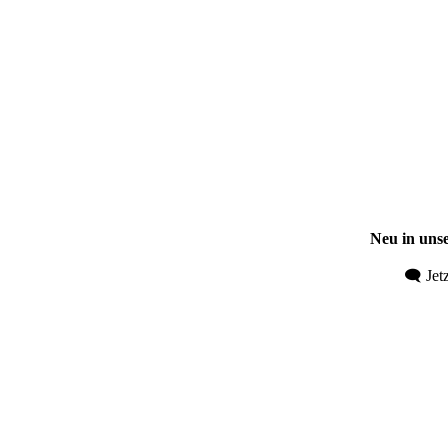
Neu in un
🗨️
Jet