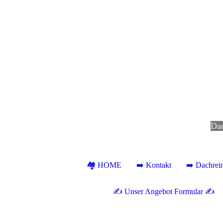
D
a
🏘 HOME
➡️ Kontakt
➡️ Dachrei
✍ Unser Angebot Formular ✍