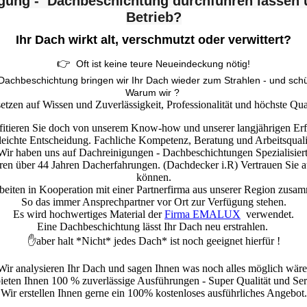
igung - Dachbeschichtung durchführen lassen
Betrieb?
Ihr Dach wirkt alt, verschmutzt oder verwittert?
👉
Oft ist keine teure Neueindeckung nötig!
 Dachbeschichtung bringen wir Ihr Dach wieder zum Strahlen - und schüt
Warum wir ?
setzen auf Wissen und Zuverlässigkeit, Professionalität und höchste Qual
itieren Sie doch von unserem Know-how und unserer langjährigen Er
eichte Entscheidung. Fachliche Kompetenz, Beratung und Arbeitsqualitä
Wir haben uns auf Dachreinigungen - Dachbeschichtungen Spezialisiert
seren über 44 Jahren Dacherfahrungen. (Dachdecker i.R) Vertrauen Sie a
können.
beiten in Kooperation mit einer Partnerfirma aus unserer Region zus
So das immer Ansprechpartner vor Ort zur Verfügung stehen.
Es wird hochwertiges Material der
Firma EMALUX
verwendet.
Eine Dachbeschichtung lässt Ihr Dach neu erstrahlen.
✋aber halt *Nicht* jedes Dach* ist noch geeignet hierfür !
Wir analysieren Ihr Dach und sagen Ihnen was noch alles möglich wäre
ieten Ihnen 100 % zuverlässige Ausführungen - Super Qualität und Se
Wir erstellen Ihnen gerne ein 100% kostenloses ausführliches Angebot.